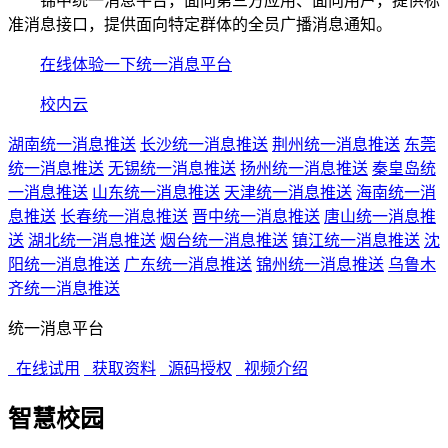
锦中统一消息平台，面向第三方应用、面向用户，提供标
准消息接口，提供面向特定群体的全员广播消息通知。
在线体验一下统一消息平台
校内云
湖南统一消息推送
长沙统一消息推送
荆州统一消息推送
东莞
统一消息推送
无锡统一消息推送
扬州统一消息推送
秦皇岛统
一消息推送
山东统一消息推送
天津统一消息推送
海南统一消
息推送
长春统一消息推送
晋中统一消息推送
唐山统一消息推
送
湖北统一消息推送
烟台统一消息推送
镇江统一消息推送
沈
阳统一消息推送
广东统一消息推送
锦州统一消息推送
乌鲁木
齐统一消息推送
统一消息平台
在线试用
获取资料
源码授权
视频介绍
智慧校园