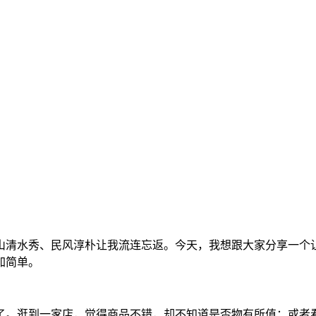
山清水秀、民风淳朴让我流连忘返。今天，我想跟大家分享一个
加简单。
了。逛到一家店，觉得商品不错，却不知道是否物有所值；或者