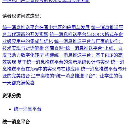
一信息门户与宣传片的技术实现与应用分析
读者也访问过这里：
统一消息推送平台在晋中地区的应用与发展
统一消息推送平
台与代理商的开发实践
统一消息推送平台与DOCX格式在企
业级应用中的集成与优化
统一消息推送平台与厂家的协作：
技术实现与对话解析
河南喜迎“统一消息推送平台”上线，白
皮书助力数字化转型
构建统一消息推送平台：基于PHP的高
效实现
基于统一消息推送平台的演示系统设计与实现
统一消
息推送平台在Java中的实现与在线应用
统一消息推送平台与开
源的完美结合
辽宁高校的“统一消息推送平台”：让学生的每
一天都充满惊喜
资讯分类
统一消息平台
统一消息平台