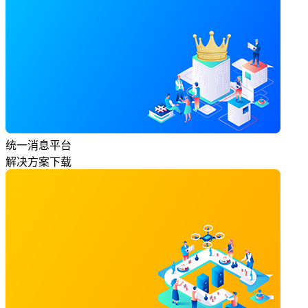
统一消息平台
解决方案下载