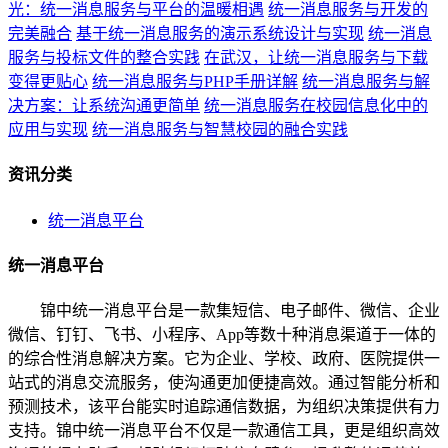
光：统一消息服务与平台的温暖相遇
统一消息服务与开发的
完美融合
基于统一消息服务的演示系统设计与实现
统一消息
服务与投标文件的整合实践
在武汉，让统一消息服务与下载
变得更贴心
统一消息服务与PHP手册详解
统一消息服务与解
决方案：让系统沟通更简单
统一消息服务在校园信息化中的
应用与实现
统一消息服务与智慧校园的融合实践
资讯分类
统一消息平台
统一消息平台
锦中统一消息平台是一款集短信、电子邮件、微信、企业
微信、钉钉、飞书、小程序、App等数十种消息渠道于一体的
的综合性消息解决方案。它为企业、学校、政府、医院提供一
站式的消息交流服务，使沟通更加便捷高效。通过智能分析和
预测技术，该平台能实时追踪通信数据，为组织决策提供有力
支持。锦中统一消息平台不仅是一款通信工具，更是组织高效