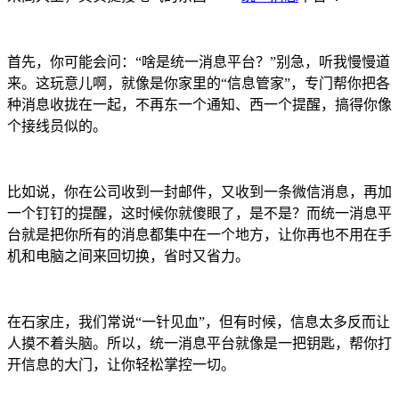
首先，你可能会问：“啥是统一消息平台？”别急，听我慢慢道
来。这玩意儿啊，就像是你家里的“信息管家”，专门帮你把各
种消息收拢在一起，不再东一个通知、西一个提醒，搞得你像
个接线员似的。
比如说，你在公司收到一封邮件，又收到一条微信消息，再加
一个钉钉的提醒，这时候你就傻眼了，是不是？而统一消息平
台就是把你所有的消息都集中在一个地方，让你再也不用在手
机和电脑之间来回切换，省时又省力。
在石家庄，我们常说“一针见血”，但有时候，信息太多反而让
人摸不着头脑。所以，统一消息平台就像是一把钥匙，帮你打
开信息的大门，让你轻松掌控一切。