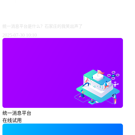
统一消息平台是什么？石家庄的我笑出声了
2025-07-30 10:10
统一消息平台
在线试用