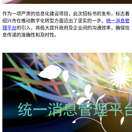
作为一项严肃的信息化建设项目，此次招标书的发布，标志着
绍兴市在推动数字化转型方面迈出了坚实的一步。
统一消息管
理平台
的引入，将极大提升政府及企业间的沟通效率，确保信
息传递的准确性和及时性。