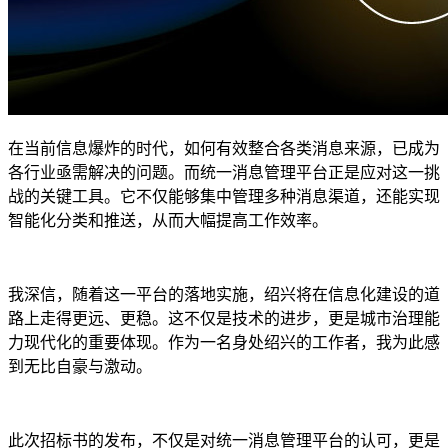
在当前信息爆炸的时代，如何有效整合各类消息来源，已成为
各行业亟需解决的问题。而统一消息管理平台正是应对这一挑
战的关键工具。它不仅能够集中管理多种消息渠道，还能实现
智能化分类和推送，从而大幅提高工作效率。
我深信，随着这一平台的落地实施，绍兴将在信息化建设的道
路上走得更远、更稳。这不仅是技术的进步，更是城市治理能
力现代化的重要体现。作为一名身处绍兴的工作者，我为此感
到无比自豪与激动。
此次招标书的发布，不仅是对统一消息管理平台的认可，更是