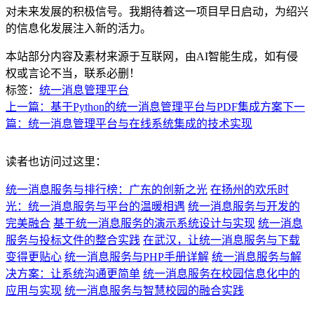
对未来发展的积极信号。我期待着这一项目早日启动，为绍兴
的信息化发展注入新的活力。
本站部分内容及素材来源于互联网，由AI智能生成，如有侵
权或言论不当，联系必删！
标签：
统一消息管理平台
上一篇：基于Python的统一消息管理平台与PDF集成方案
下一
篇：统一消息管理平台与在线系统集成的技术实现
读者也访问过这里：
统一消息服务与排行榜：广东的创新之光
在扬州的欢乐时
光：统一消息服务与平台的温暖相遇
统一消息服务与开发的
完美融合
基于统一消息服务的演示系统设计与实现
统一消息
服务与投标文件的整合实践
在武汉，让统一消息服务与下载
变得更贴心
统一消息服务与PHP手册详解
统一消息服务与解
决方案：让系统沟通更简单
统一消息服务在校园信息化中的
应用与实现
统一消息服务与智慧校园的融合实践