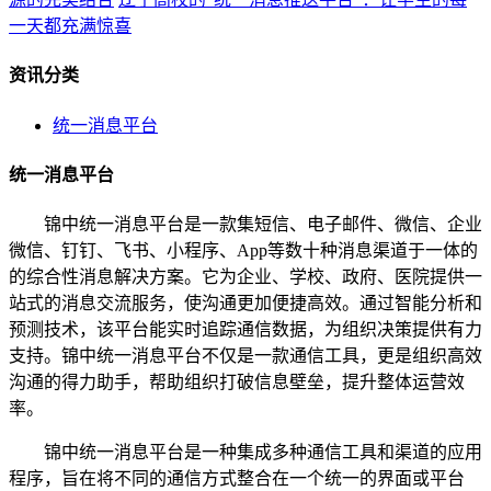
一天都充满惊喜
资讯分类
统一消息平台
统一消息平台
锦中统一消息平台是一款集短信、电子邮件、微信、企业
微信、钉钉、飞书、小程序、App等数十种消息渠道于一体的
的综合性消息解决方案。它为企业、学校、政府、医院提供一
站式的消息交流服务，使沟通更加便捷高效。通过智能分析和
预测技术，该平台能实时追踪通信数据，为组织决策提供有力
支持。锦中统一消息平台不仅是一款通信工具，更是组织高效
沟通的得力助手，帮助组织打破信息壁垒，提升整体运营效
率。
锦中统一消息平台是一种集成多种通信工具和渠道的应用
程序，旨在将不同的通信方式整合在一个统一的界面或平台