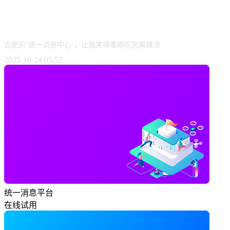
合肥的‘统一消息中心’，让我笑得像刚吃完麻辣烫
2025-10-24 05:52
统一消息平台
在线试用