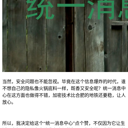
当然，安全问题也不能忽视。毕竟在这个信息爆炸的时代，谁
不想自己的隐私像火锅底料一样，既香又安全呢？统一消息中
心在这方面也做得不错，加密技术比合肥的地铁还要稳，让人
放心。
所以，我决定给这个“统一消息中心”点个赞，不仅因为它让生