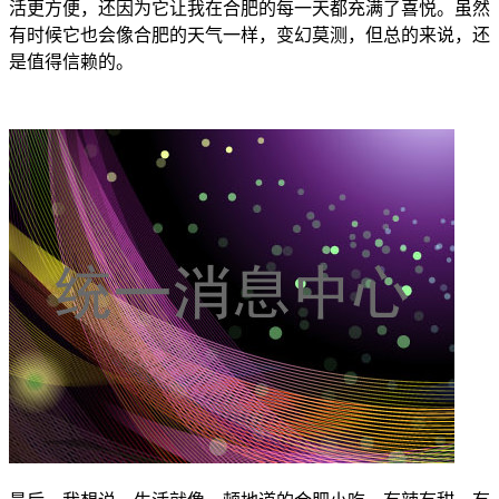
活更方便，还因为它让我在合肥的每一天都充满了喜悦。虽然
有时候它也会像合肥的天气一样，变幻莫测，但总的来说，还
是值得信赖的。