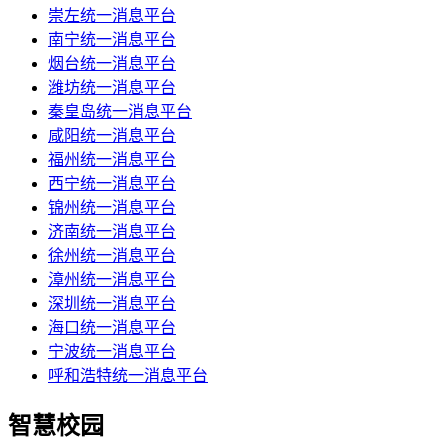
崇左统一消息平台
南宁统一消息平台
烟台统一消息平台
潍坊统一消息平台
秦皇岛统一消息平台
咸阳统一消息平台
福州统一消息平台
西宁统一消息平台
锦州统一消息平台
济南统一消息平台
徐州统一消息平台
漳州统一消息平台
深圳统一消息平台
海口统一消息平台
宁波统一消息平台
呼和浩特统一消息平台
智慧校园