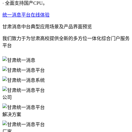
· 全面支持国产CPU。
统一消息平台在线体验
甘肃消息中台典型应用场景及产品界面预览
我们致力于为甘肃高校提供全新的多方位一体化综合门户服务
平台