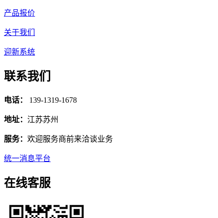
产品报价
关于我们
迎新系统
联系我们
电话：
139-1319-1678
地址：
江苏苏州
服务：
欢迎服务商前来洽谈业务
统一消息平台
在线客服