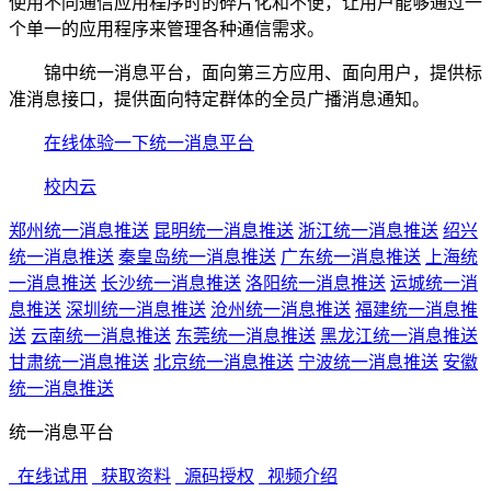
使用不同通信应用程序时的碎片化和不便，让用户能够通过一
个单一的应用程序来管理各种通信需求。
锦中统一消息平台，面向第三方应用、面向用户，提供标
准消息接口，提供面向特定群体的全员广播消息通知。
在线体验一下统一消息平台
校内云
郑州统一消息推送
昆明统一消息推送
浙江统一消息推送
绍兴
统一消息推送
秦皇岛统一消息推送
广东统一消息推送
上海统
一消息推送
长沙统一消息推送
洛阳统一消息推送
运城统一消
息推送
深圳统一消息推送
沧州统一消息推送
福建统一消息推
送
云南统一消息推送
东莞统一消息推送
黑龙江统一消息推送
甘肃统一消息推送
北京统一消息推送
宁波统一消息推送
安徽
统一消息推送
统一消息平台
在线试用
获取资料
源码授权
视频介绍